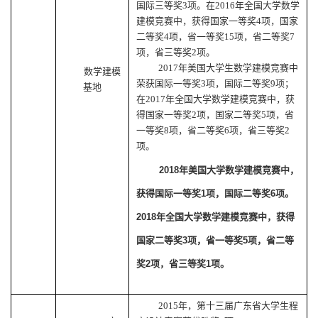
国际三等奖
3
项。在
2016
年全国大学数学
建模竞赛中，获得国家一等奖
4
项，国家
二等奖
4
项，省一等奖
1
5
项，省二等奖
7
项，省三等奖
2
项。
2017
年美国大学生数学建模竞赛中
数学建模
荣获国际一等奖
3
项，国际二等奖
9
项；
基地
在
2017
年全国大学数学建模竞赛中，获
得国家一等奖
2
项，国家二等奖
5
项，省
一等奖
8
项，省二等奖
6
项，省三等奖
2
项。
2018
年美国大学数学建模竞赛中，
获得国际一等奖
1
项，国际二等奖
6
项。
2018
年全国大学数学建模竞赛中，获得
国家二等奖
3
项，省一等奖
5
项，省二等
奖
2
项，省三等奖
1
项。
2015
年，第十三届广东省大学生程